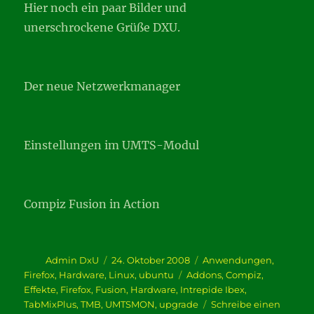
Hier noch ein paar Bilder und
unerschrockene Grüße DXU.
Der neue Netzwerkmanager
Einstellungen im UMTS-Modul
Compiz Fusion in Action
Autor
Veröffentlicht
Kategorien
Admin DxU
24. Oktober 2008
Anwendungen
,
am
Schlagwörter
Firefox
,
Hardware
,
Linux
,
ubuntu
Addons
,
Compiz
,
Effekte
,
Firefox
,
Fusion
,
Hardware
,
Intrepide Ibex
,
TabMixPlus
,
TMB
,
UMTSMON
,
upgrade
Schreibe einen