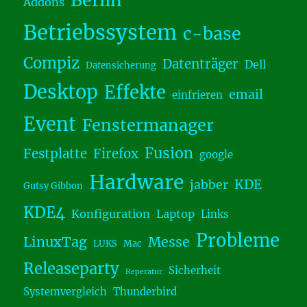
Berlin
Addons
Betriebssystem
c-base
Compiz
Datenträger
Dell
Datensicherung
Desktop
Effekte
email
einfrieren
Event
Fenstermanager
Fusion
Festplatte
Firefox
google
Hardware
KDE
jabber
Gutsy Gibbon
KDE4
Konfiguration
Laptop
Links
Probleme
LinuxTag
Messe
LUKS
Mac
Releaseparty
Sicherheit
Reperatur
Systemvergleich
Thunderbird