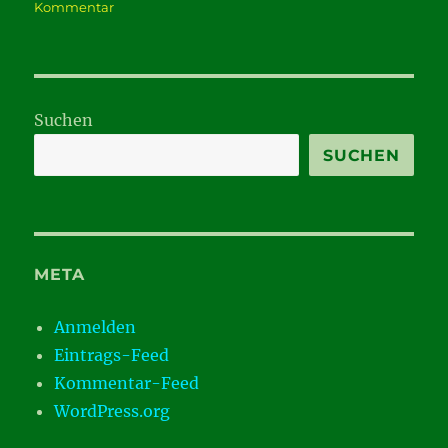
zu
Kommentar
Der
Steinbock
stellt
sich
auf
Suchen
SUCHEN
META
Anmelden
Eintrags-Feed
Kommentar-Feed
WordPress.org