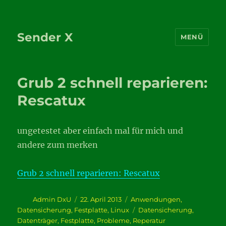
Sender X
MENÜ
Grub 2 schnell reparieren:
Rescatux
ungetestet aber einfach mal für mich und
andere zum merken
Grub 2 schnell reparieren: Rescatux
Autor
Veröffentlicht
Kategorien
Admin DxU
22. April 2013
Anwendungen
,
am
Schlagwörter
Datensicherung
,
Festplatte
,
Linux
Datensicherung
,
Datenträger
,
Festplatte
,
Probleme
,
Reperatur