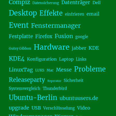
Compiz
Datenträger
Dell
Datensicherung
Desktop
Effekte
email
einfrieren
Event
Fenstermanager
Fusion
Festplatte
Firefox
google
Hardware
KDE
jabber
Gutsy Gibbon
KDE4
Konfiguration
Laptop
Links
Probleme
LinuxTag
Messe
LUKS
Mac
Releaseparty
Sicherheit
Reperatur
Systemvergleich
Thunderbird
Ubuntu-Berlin
ubuntuusers.de
upgrade
USB
Video
Verschlüsselung