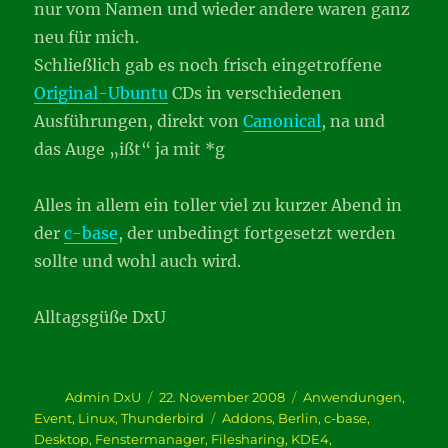
nur vom Namen und wieder andere waren ganz
neu für mich.
Schließlich gab es noch frisch eingetroffene
Original-Ubuntu
CDs in verschiedenen
Ausführungen, direkt von
Canonical
, na und
das Auge „ißt“ ja mit *g
Alles in allem ein toller viel zu kurzer Abend in
der
c-base
, der unbedingt fortgesetzt werden
sollte und wohl auch wird.
Alltagsgüße DxU
Autor
Veröffentlicht
Kategorien
Admin DxU
22. November 2008
Anwendungen
,
am
Schlagwörter
Event
,
Linux
,
Thunderbird
Addons
,
Berlin
,
c-base
,
Desktop
,
Fenstermanager
,
Filesharing
,
KDE4
,