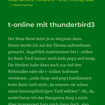
Messe
,
Netzwerk
,
Thunderbird
email
,
LinuxTag
,
Messe
zu
1 Kommentar
Hosteurope
nutzt
jetzt
t-online mit thunderbird3
Open-
Xchange
Der Rosa Riese lernt ja so langsam dazu.
Heute wurde ich auf das Thema aufmerksam
gemacht. Angeblich funktioniere bei t-online
im Basic Tarif immer noch kein pop3 und imap.
Die Hotline habe dazu auch nur Auf den
Webmailer oder die t-online Software
verwiesen. „nein imap und pop3 funtkioniert
beim Basic tarif nicht, da müssen sie schon
einen kostenpflichtigen Tarif wählen“. Ok, ok,
soviel butze ich das Mangenta Zeug s nicht.
Aber interessiert hats mich dann doch, also