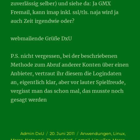
zuverlässig selber) und siehe da: Ja GMX
Fremail, kann imap inkl. ssl/tls. naja wird ja
auch Zeit irgendwie oder?
webmailende Grüße DxU
P.S. nicht vergessen, bei der beschriebenen
Methode zum Abruf anderer Konten über einen
Anbieter, vertraut ihr diesem die Logindaten
an, eigentlich klar, aber vor lauter Spielfreude,
vergisst man das schon mal, das musste noch
gesagt werden
Autor
Veröffentlicht
Kategorien
Admin DxU
20. Juni 2011
Anwendungen
,
Linux
,
am
Schlagwörter