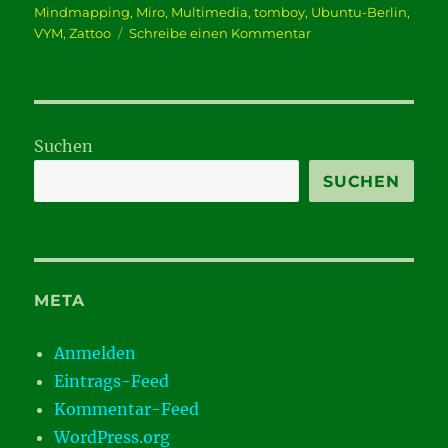
Mindmapping
,
Miro
,
Multimedia
,
tomboy
,
Ubuntu-Berlin
,
zu
VYM
,
Zattoo
Schreibe einen Kommentar
Ubuntu
für
den
Alltag
Suchen
SUCHEN
META
Anmelden
Eintrags-Feed
Kommentar-Feed
WordPress.org