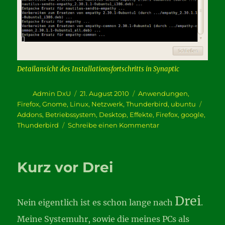
Detailansicht des Installationsfortschritts in Synaptic
Autor
Veröffentlicht
Kategorien
Admin DxU
21. August 2010
Anwendungen
,
am
Schla
Firefox
,
Gnome
,
Linux
,
Netzwerk
,
Thunderbird
,
ubuntu
Addons
,
Betriebssystem
,
Desktop
,
Effekte
,
Firefox
,
google
,
zu
Thunderbird
Schreibe einen Kommentar
Ein
paar
Fundstücke
Kurz vor Drei
Drei
Nein eigentlich ist es schon lange nach
.
Meine Systemuhr, sowie die meines PCs als