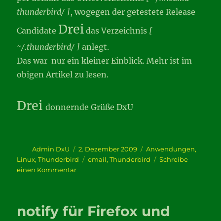
thunderbird/ ]
, wogegen der getestete Release
Drei
Candidate
das Verzeichnis
[
~/.thunderbird/ ]
anlegt.
Das war nur ein kleiner Einblick. Mehr ist im
obigen Artikel zu lesen.
Drei
donnernde Grüße DxU
Autor
Veröffentlicht
Kategorien
Admin DxU
2. Dezember 2009
Anwendungen
,
am
Schlagwörter
Linux
,
Thunderbird
email
,
Thunderbird
Schreibe
zu
einen Kommentar
Kurz
vor
Drei
notify für Firefox und