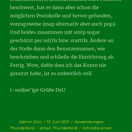
beschwert, hat er dann aber schon die
möglichen Protokolle und Server gefunden,
vorzugsweise imap alternativ aber auch pop3.
Und beides zusammen mit smtp sogar
geschützt per ssl/tls bzw. starttls. Ändere an
der Stelle dann den Benutzernamen, wie
beschrieben und schließe die Einrichtung ab.
Fertig. Wow, dafür dass ich das Konto nie
genutzt habe, ist es ordentlich voll.
t-online’ige Grüße DxU
Autor
Veröffentlicht
Kategorien
Admin DxU
13. Juni 2011
Anwendungen
,
am
Schlagwörter
Thunderbird
email
,
Thunderbird
Schreibe einen