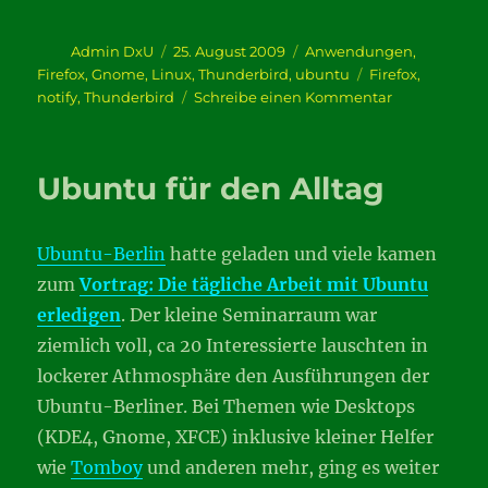
Autor
Veröffentlicht
Kategorien
Admin DxU
25. August 2009
Anwendungen
,
am
Schlagwörter
Firefox
,
Gnome
,
Linux
,
Thunderbird
,
ubuntu
Firefox
,
zu
notify
,
Thunderbird
Schreibe einen Kommentar
notify
für
Firefox
Ubuntu für den Alltag
und
Thunderbird
Ubuntu-Berlin
hatte geladen und viele kamen
zum
Vortrag: Die tägliche Arbeit mit Ubuntu
erledigen
. Der kleine Seminarraum war
ziemlich voll, ca 20 Interessierte lauschten in
lockerer Athmosphäre den Ausführungen der
Ubuntu-Berliner. Bei Themen wie Desktops
(KDE4, Gnome, XFCE) inklusive kleiner Helfer
wie
Tomboy
und anderen mehr, ging es weiter