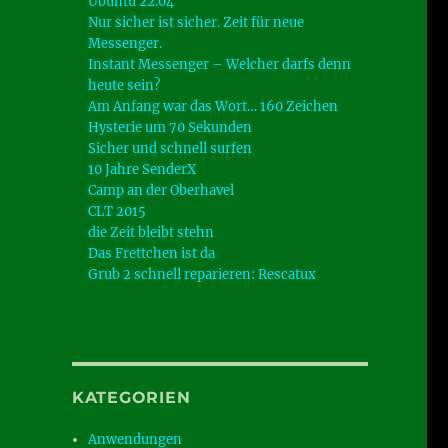
Ubuntu 22.04
Nur sicher ist sicher. Zeit für neue
Messenger.
Instant Messenger – Welcher darfs denn
heute sein?
Am Anfang war das Wort… 160 Zeichen
Hysterie um 70 Sekunden
Sicher und schnell surfen
10 Jahre SenderX
Camp an der Oberhavel
CLT 2015
die Zeit bleibt stehn
Das Frettchen ist da
Grub 2 schnell reparieren: Rescatux
KATEGORIEN
Anwendungen