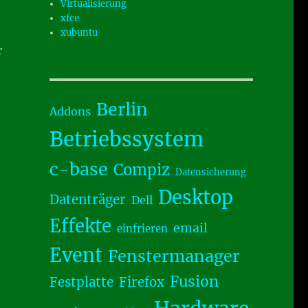
Virtualisierung
xfce
xubuntu
r
Berlin
Addons
Betriebssystem
c-base
Compiz
Datensicherung
Desktop
Datenträger
Dell
Effekte
email
einfrieren
Event
Fenstermanager
Fusion
Festplatte
Firefox