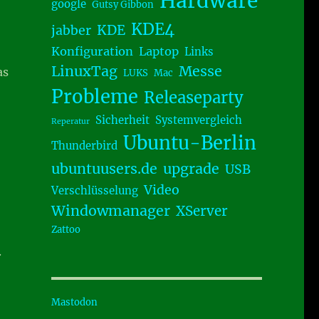
Hardware
google
Gutsy Gibbon
KDE4
KDE
jabber
Konfiguration
Laptop
Links
LinuxTag
Messe
as
LUKS
Mac
Probleme
Releaseparty
Sicherheit
Systemvergleich
Reperatur
Ubuntu-Berlin
Thunderbird
ubuntuusers.de
upgrade
USB
Video
Verschlüsselung
Windowmanager
XServer
Zattoo
.
Mastodon