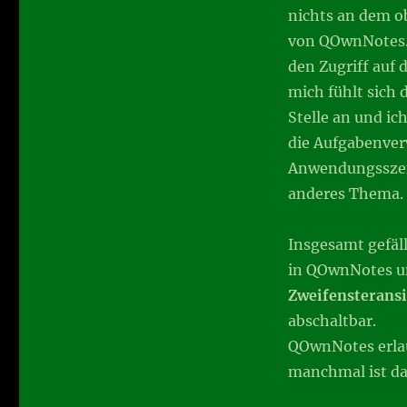
nichts an dem ob
von QOwnNotes. 
den Zugriff auf 
mich fühlt sich 
Stelle an und ic
die Aufgabenver
Anwendungsszena
anderes Thema.
Insgesamt gefäl
in QOwnNotes un
Zweifensteransi
abschaltbar.
QOwnNotes erlau
manchmal ist da