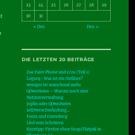
23
24
25
26
27
28
29
it
30
31
« Dez.
Dez. »
u
DIE LETZTEN 20 BEITRÄGE
Das Faire Phone und e/os (Teil 1)
Logseq- Was ist ein Outliner?
weniger ist manchmal mehr
QOwnNotes – Warum noch eine
Notizenverwaltung
Joplin oder QOwnNotes
zeiDverschwÄndung…
Fonts und Gutenberg
Lied vom Scheitern
Kurztipp: Firefox ohne Snap/Flatpak in