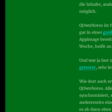
die Inhalte, and
möglich.
QOwnNotes ist f
gar in einer
groß
Appimage bereitg
Woche, heißt an 
Und war ja fast 
getestet
, sehr l
Wie dort auch e
QOwnNotes. Alle
synchronisiert, 
andererseits ei
es ab dann eben