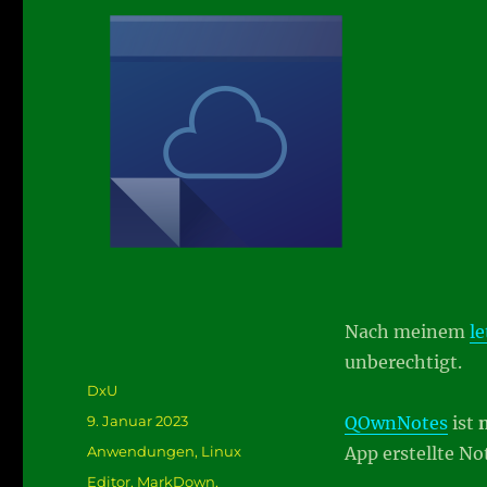
Nach meinem
le
unberechtigt.
Autor
DxU
Veröffentlicht
9. Januar 2023
QOwnNotes
ist
am
Kategorien
Anwendungen
,
Linux
App erstellte No
Schlagwörter
Editor
,
MarkDown
,