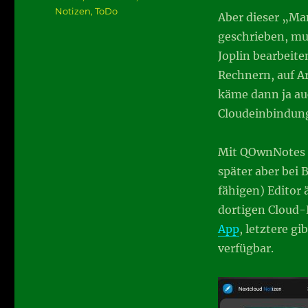
Notizen
,
ToDo
Aber dieser „Man
geschrieben, mu
Joplin bearbeiten
Rechnern, auf Ar
käme dann ja au
Cloudeinbindung
Mit QOwnNotes h
später aber bei
fähigen) Editor 
dortigen Cloud-
App
, letztere gi
verfügbar.