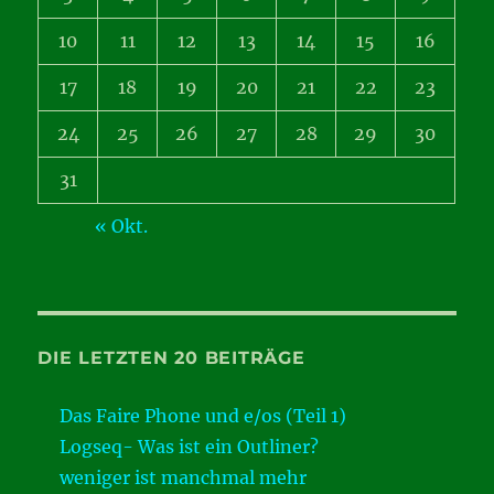
10
11
12
13
14
15
16
17
18
19
20
21
22
23
24
25
26
27
28
29
30
31
« Okt.
DIE LETZTEN 20 BEITRÄGE
Das Faire Phone und e/os (Teil 1)
Logseq- Was ist ein Outliner?
weniger ist manchmal mehr