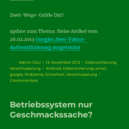
Zwei-Wege-Grüße DxU
update zum Thema: Heise Artikel vom
26.02.2013
Googles Zwei-Faktor-
Authentifizierung ausgetrickst
Autor
Veröffentlicht
Kategorien
Admin DxU
13. November 2012
Datensicherung
,
am
Schlagwörter
Verschlüsselung
Android
,
Datensicherung
,
email
,
google
,
Probleme
,
Sicherheit
,
Verschlüsselung
zu
2 Kommentare
Google
sicherer
Betriebssystem nur
Geschmackssache?