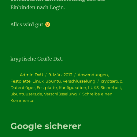
Einbinden nach Login.
Alles wird gut
kryptische Grüße DxU
Autor
Veröffentlicht
Kategorien
Admin DxU
9. März 2013
Anwendungen
,
am
Schlagwörter
Festplatte
,
Linux
,
ubuntu
,
Verschlüsselung
cryptsetup
,
Datenträger
,
Festplatte
,
Konfiguration
,
LUKS
,
Sicherheit
,
ubuntuusers.de
,
Verschlüsselung
Schreibe einen
zu
Kommentar
alles
unter
Verschluss
Google sicherer