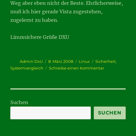
Weg aber eben nicht der Beste. Ehrlicherweise,
muß ich hier gerade Vista zugestehen,
zugelernt zu haben.
Linuxsichere Grüße DXU
Autor
Veröffentlicht
Kategorien
Schlagwörter
Admin DxU
8. März 2008
Linux
Sicherheit
,
am
zu
Systemvergleich
Schreibe einen Kommentar
Betriebssystem
nur
Geschmackssac
Suchen
SUCHEN