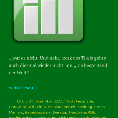
…war es nicht. Und nein, trotz des Titels gehts
auch diesmal wieder nicht um „Die beste Band
der Welt“.
„zeiDverschwÄndung…“
weiterlesen
Autor
Veröffentlicht
Kategorien
DxU
27. Dezember 2022
Arch
,
Festplatte
,
am
Schlagwörte
Hardware
,
KDE
,
Linux
,
Manjaro
,
Verschlüsselung
Arch
Manjaro
,
Betriebssystem
,
Desktop
,
Hardware
,
KDE
,
Konfiguration
,
Laptop
,
LUKS
,
Sicherheit
,
Verschlüsselung
,