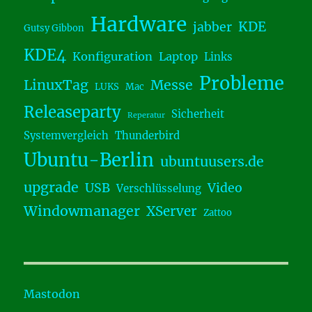
Hardware
KDE
jabber
Gutsy Gibbon
KDE4
Konfiguration
Laptop
Links
Probleme
LinuxTag
Messe
LUKS
Mac
Releaseparty
Sicherheit
Reperatur
Systemvergleich
Thunderbird
Ubuntu-Berlin
ubuntuusers.de
upgrade
USB
Video
Verschlüsselung
Windowmanager
XServer
Zattoo
Mastodon