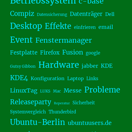
Betriebssystem
c-base
Compiz
Datenträger
Dell
Datensicherung
Desktop
Effekte
email
einfrieren
Event
Fenstermanager
Fusion
Festplatte
Firefox
google
Hardware
KDE
jabber
Gutsy Gibbon
KDE4
Konfiguration
Laptop
Links
Probleme
LinuxTag
Messe
LUKS
Mac
Releaseparty
Sicherheit
Reperatur
Systemvergleich
Thunderbird
Ubuntu-Berlin
ubuntuusers.de