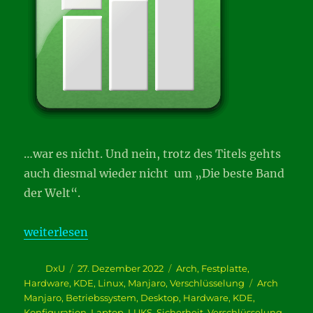
…war es nicht. Und nein, trotz des Titels gehts
auch diesmal wieder nicht um „Die beste Band
der Welt“.
„zeiDverschwÄndung…“
weiterlesen
Autor
Veröffentlicht
Kategorien
DxU
27. Dezember 2022
Arch
,
Festplatte
,
am
Schlagwörte
Hardware
,
KDE
,
Linux
,
Manjaro
,
Verschlüsselung
Arch
Manjaro
,
Betriebssystem
,
Desktop
,
Hardware
,
KDE
,
Konfiguration
,
Laptop
,
LUKS
,
Sicherheit
,
Verschlüsselung
,