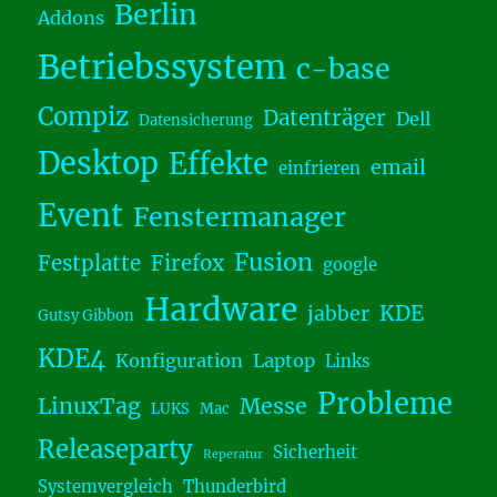
Berlin
Addons
Betriebssystem
c-base
Compiz
Datenträger
Dell
Datensicherung
Desktop
Effekte
email
einfrieren
Event
Fenstermanager
Fusion
Festplatte
Firefox
google
Hardware
KDE
jabber
Gutsy Gibbon
KDE4
Konfiguration
Laptop
Links
Probleme
LinuxTag
Messe
LUKS
Mac
Releaseparty
Sicherheit
Reperatur
Systemvergleich
Thunderbird