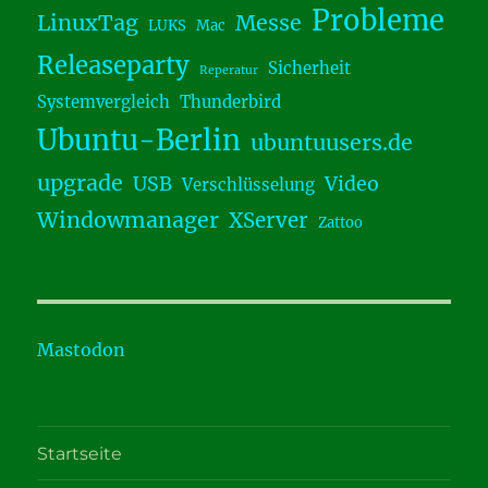
Probleme
LinuxTag
Messe
LUKS
Mac
Releaseparty
Sicherheit
Reperatur
Systemvergleich
Thunderbird
Ubuntu-Berlin
ubuntuusers.de
upgrade
USB
Video
Verschlüsselung
Windowmanager
XServer
Zattoo
Mastodon
Startseite