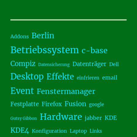
Berlin
Addons
Betriebssystem
c-base
Compiz
Datenträger
Dell
Datensicherung
Desktop
Effekte
email
einfrieren
Event
Fenstermanager
Fusion
Festplatte
Firefox
google
Hardware
KDE
jabber
Gutsy Gibbon
KDE4
Konfiguration
Laptop
Links