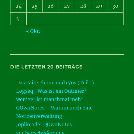
24
25
26
27
28
29
30
31
« Okt.
DIE LETZTEN 20 BEITRÄGE
Das Faire Phone und e/os (Teil 1)
Logseq- Was ist ein Outliner?
weniger ist manchmal mehr
QOwnNotes – Warum noch eine
Notizenverwaltung
Joplin oder QOwnNotes
zeiDverschwÄndung…