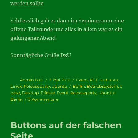
werden sollte.
Schliesslich gab es dann im Seminarraum eine
offene Talkrunde und alles in allem war es ein
gelungener Abend.
Sonntägliche Grüße DxU
Autor
Veröffentlicht
Kategorien
Admin DxU
2. Mai 2010
Event
,
KDE
,
kubuntu
,
am
Schlagwörter
Linux
,
Releaseparty
,
ubuntu
Berlin
,
Betriebssystem
,
c-
base
,
Desktop
,
Effekte
,
Event
,
Releaseparty
,
Ubuntu-
zu
Berlin
3 Kommentare
Die
9.
Berliner
Buttons auf der falschen
Releaseparty
Seite