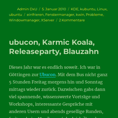
Autor
Veröffentlicht
Kategorien
Admin DxU
5. Januar 2010
KDE
,
kubuntu
,
Linux
,
am
Schlagwörter
ubuntu
einfrieren
,
Fenstermanager
,
kwin
,
Probleme
,
zu
Windowmanager
,
XServer
2 Kommentare
Wenn
der
Desktop
ubucon, Karmic Koala,
einfriert
Releaseparty, Blauzahn
Dieses Jahr war es endlich soweit. Ich war in
Göttingen zur
Ubucon
. Mit dem Bus nicht ganz
5 Stunden Freitag morgens hin und Sonntag
mittags wieder zurück. Dazwischen gabs dann
viel spannende, wissenswerte Vorträge und
Workshops, interessante Gespräche mit
anderen Usern und abends gesellige Runden,