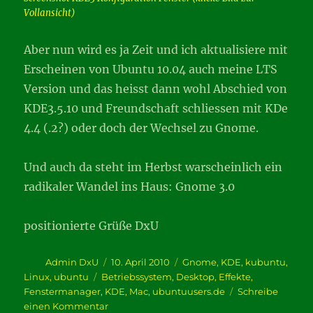
Vollansicht)
Aber nun wird es ja Zeit und ich aktualisiere mit
Erscheinen von Ubuntu 10.04 auch meine LTS
Version und das heisst dann wohl Abschied von
KDE3.5.10 und Freundschaft schliessen mit KDe
4.4 (.2?) oder doch der Wechsel zu Gnome.
Und auch da steht im Herbst warscheinlich ein
radikaler Wandel ins Haus: Gnome 3.0
positionierte Grüße DxU
Autor
Veröffentlicht
Kategorien
Admin DxU
10. April 2010
Gnome
,
KDE
,
kubuntu
,
am
Schlagwörter
Linux
,
ubuntu
Betriebssystem
,
Desktop
,
Effekte
,
Fenstermanager
,
KDE
,
Mac
,
ubuntuusers.de
Schreibe
zu
einen Kommentar