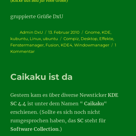
(Klicke das Bild für volle Größe)
gruppierte Grüße DxU
Autor
Veröffentlicht
Kategorien
Admin DxU
13. Februar 2010
Gnome
,
KDE
,
am
Schlagwörter
kubuntu
,
Linux
,
ubuntu
Compiz
,
Desktop
,
Effekte
,
Fenstermanager
,
Fusion
,
KDE4
,
Windowmanager
1
zu
Kommentar
Gruppieren
und
tabben
Caikaku ist da
in
Gnome
und
Gestern kam es über diverse Newsticker
KDE
KDE
SC 4.4
ist unter dem Namen “
Caikaku
“
erschienen. (Sollte es sich noch nicht
rumgesprochen haben, das
SC
steht für
Software Collection
.)