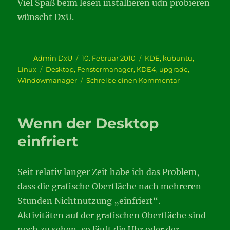
Viel Spaß beim lesen installieren udn probieren
wünscht DxU.
Autor
Veröffentlicht
Kategorien
Admin DxU
10. Februar 2010
KDE
,
kubuntu
,
am
Schlagwörter
Linux
Desktop
,
Fenstermanager
,
KDE4
,
upgrade
,
zu
Windowmanager
Schreibe einen Kommentar
Caikaku
ist
da
Wenn der Desktop
einfriert
Seit relativ langer Zeit habe ich das Problem,
dass die grafische Oberfläche nach mehreren
Stunden Nichtnutzung „einfriert“.
Aktivitäten auf der grafischen Oberfläche sind
noch zu sehen, so läuft die Uhr oder der