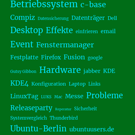
Betriebssystem
c-base
Compiz
Datenträger
Dell
Datensicherung
Desktop
Effekte
email
einfrieren
Event
Fenstermanager
Fusion
Festplatte
Firefox
google
Hardware
KDE
jabber
Gutsy Gibbon
KDE4
Konfiguration
Laptop
Links
Probleme
LinuxTag
Messe
LUKS
Mac
Releaseparty
Sicherheit
Reperatur
Systemvergleich
Thunderbird
Ubuntu-Berlin
ubuntuusers.de