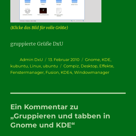
(Klicke das Bild für volle Größe)
gruppierte Grüße DxU
Autor
Veröffentlicht
Kategorien
Admin DxU
13. Februar 2010
Gnome
,
KDE
,
am
Schlagwörter
kubuntu
,
Linux
,
ubuntu
Compiz
,
Desktop
,
Effekte
,
Fenstermanager
,
Fusion
,
KDE4
,
Windowmanager
Ein Kommentar zu
„Gruppieren und tabben in
Gnome und KDE“