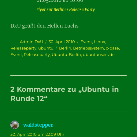
Flyer zur Berliner Release Party
DxU grüßt den Hellen Luchs
Autor
Veröffentlicht
Kategorien
Admin DxU
30. April 2010
Event
,
Linux
,
am
Schlagwörter
Releaseparty
,
ubuntu
Berlin
,
Betriebssystem
,
c-base
,
Event
,
Releaseparty
,
Ubuntu-Berlin
,
ubuntuusers.de
2 Kommentare zu „Ubuntu in
Runde 12“
waldstepper
sagt:
30. April 2010 um 22:09 Uhr