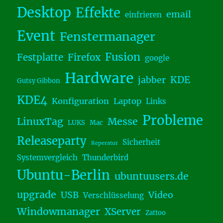
Desktop
Effekte
email
einfrieren
Event
Fenstermanager
Fusion
Festplatte
Firefox
google
Hardware
KDE
jabber
Gutsy Gibbon
KDE4
Konfiguration
Laptop
Links
Probleme
LinuxTag
Messe
LUKS
Mac
Releaseparty
Sicherheit
Reperatur
Systemvergleich
Thunderbird
Ubuntu-Berlin
ubuntuusers.de
upgrade
USB
Video
Verschlüsselung
Windowmanager
XServer
Zattoo