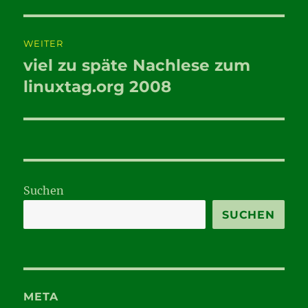
Beitrag:
WEITER
viel zu späte Nachlese zum
Nächster
Beitrag:
linuxtag.org 2008
Suchen
SUCHEN
META