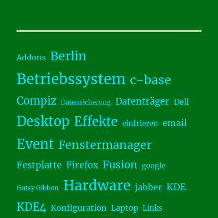
Berlin
Addons
Betriebssystem
c-base
Compiz
Datenträger
Dell
Datensicherung
Desktop
Effekte
email
einfrieren
Event
Fenstermanager
Fusion
Festplatte
Firefox
google
Hardware
KDE
jabber
Gutsy Gibbon
KDE4
Konfiguration
Laptop
Links