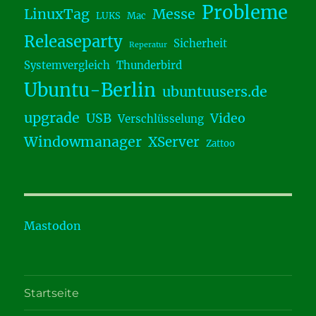
Probleme
LinuxTag
Messe
LUKS
Mac
Releaseparty
Sicherheit
Reperatur
Systemvergleich
Thunderbird
Ubuntu-Berlin
ubuntuusers.de
upgrade
USB
Video
Verschlüsselung
Windowmanager
XServer
Zattoo
Mastodon
Startseite