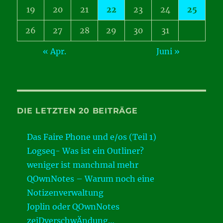
19
20
21
22
23
24
25
26
27
28
29
30
31
« Apr.
Juni »
DIE LETZTEN 20 BEITRÄGE
Das Faire Phone und e/os (Teil 1)
Logseq- Was ist ein Outliner?
weniger ist manchmal mehr
QOwnNotes – Warum noch eine
Notizenverwaltung
Joplin oder QOwnNotes
zeiDverschwÄndung…