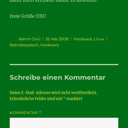
dann noch effizient damit zu arbeiten?
freie Grüße DXU
Autor
Veröffentlicht
Kategorien
Schlagwör
Admin DxU
25. Mai 2008
Hardware
,
Linux
am
Betriebssystem
,
Hardware
Schreibe einen Kommentar
Deine E-Mail-Adresse wird nicht veröffentlicht.
Erforderliche Felder sind mit
*
markiert
KOMMENTAR
*