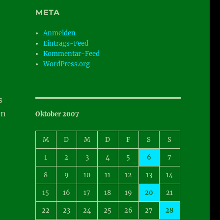
META
Anmelden
Eintrags-Feed
Kommentar-Feed
WordPress.org
s
en
Oktober 2007
M
D
M
D
F
S
S
1
2
3
4
5
6
7
8
9
10
11
12
13
14
15
16
17
18
19
20
21
22
23
24
25
26
27
28