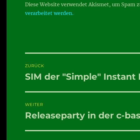
Diese Website verwendet Akismet, um Spam z
verarbeitet werden.
Beitragsnavigation
ZURÜCK
SIM der "Simple" Instan
Vorheriger
Beitrag:
WEITER
Releaseparty in der c-ba
Nächster
Beitrag: