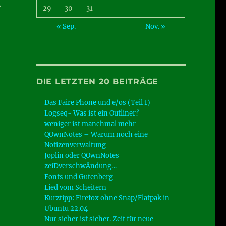
.
29
30
31
« Sep.
Nov. »
DIE LETZTEN 20 BEITRÄGE
Das Faire Phone und e/os (Teil 1)
Logseq- Was ist ein Outliner?
weniger ist manchmal mehr
QOwnNotes – Warum noch eine
Notizenverwaltung
Joplin oder QOwnNotes
zeiDverschwÄndung…
Fonts und Gutenberg
Lied vom Scheitern
Kurztipp: Firefox ohne Snap/Flatpak in
Ubuntu 22.04
Nur sicher ist sicher. Zeit für neue