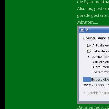
die Systemaktual
Also los, gestar
gerade gestartet
Minuten….
Daumengedrück