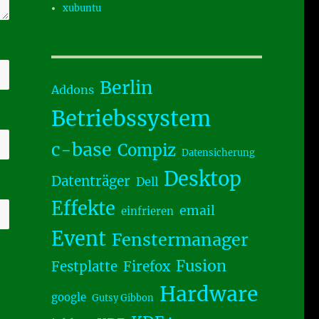
xubuntu
Berlin
Addons
Betriebssystem
c-base
Compiz
Datensicherung
Desktop
Datenträger
Dell
Effekte
email
einfrieren
Event
Fenstermanager
Fusion
Festplatte
Firefox
Hardware
google
Gutsy Gibbon