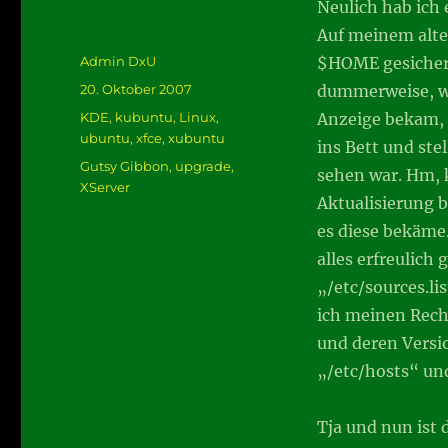
Neulich hab ich 
Auf meinem alten
Autor
Admin DxU
$HOME gesichert
Veröffentlicht
20. Oktober 2007
dummerweise, war
am
Kategorien
KDE
,
kubuntu
,
Linux
,
Anzeige bekam, 
ubuntu
,
xfce
,
xubuntu
ins Bett und ste
Schlagwörter
Gutsy Gibbon
,
upgrade
,
sehen war. Hm, k
XServer
Aktualisierung b
es diese bekäme.
alles erfreulich
„/etc/sources.lis
ich meinen Rech
und deren Versio
„/etc/hosts“ un
Tja und nun ist 