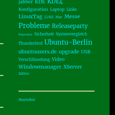
KDE4
KDE
jabber
Konfiguration
Laptop
Links
LinuxTag
Messe
LUKS
Mac
Probleme
Releaseparty
Sicherheit
Systemvergleich
Reperatur
Ubuntu-Berlin
Thunderbird
ubuntuusers.de
upgrade
USB
Video
Verschlüsselung
Windowmanager
XServer
Zattoo
Mastodon