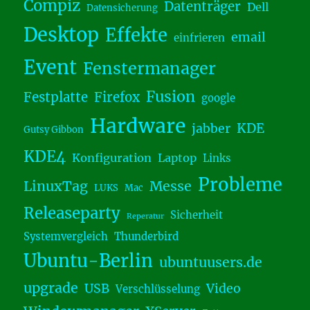
Compiz
Datenträger
Dell
Datensicherung
Desktop
Effekte
email
einfrieren
Event
Fenstermanager
Fusion
Festplatte
Firefox
google
Hardware
KDE
jabber
Gutsy Gibbon
KDE4
Konfiguration
Laptop
Links
Probleme
LinuxTag
Messe
LUKS
Mac
Releaseparty
Sicherheit
Reperatur
Systemvergleich
Thunderbird
Ubuntu-Berlin
ubuntuusers.de
upgrade
USB
Video
Verschlüsselung