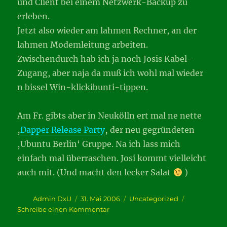
und Client bei einem Netzwerk-Backup zu
erleben.
Jetzt also wieder am lahmen Rechner, an der
lahmen Modemleitung arbeiten.
Zwischendurch hab ich ja noch Josis Kabel-
Zugang, aber naja da muß ich wohl mal wieder
n bissel Win-klickibunti-tippen.
Am Fr. gibts aber in Neukölln ert mal ne nette
‚
Dapper Release Party
‚ der neu gegründeten
‚Ubuntu Berlin‘ Gruppe. Na ich lass mich
einfach mal überraschen. Josi kommt vielleicht
auch mit. (Und macht den lecker Salat
)
Autor
Veröffentlicht
Kategorien
Admin DxU
31. Mai 2006
Uncategorized
am
zu
Schreibe einen Kommentar
Laptop